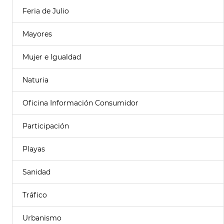
Feria de Julio
Mayores
Mujer e Igualdad
Naturia
Oficina Información Consumidor
Participación
Playas
Sanidad
Tráfico
Urbanismo