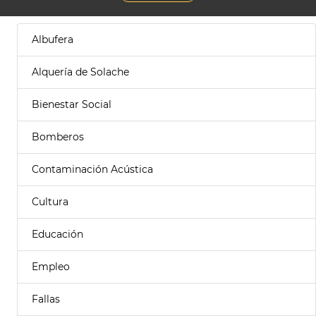
Albufera
Alquería de Solache
Bienestar Social
Bomberos
Contaminación Acústica
Cultura
Educación
Empleo
Fallas