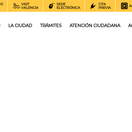
NO
VISIT
SEDE
CITA
A
VALENCIA
ELECTRÓNICA
PREVIA
O
LA CIUDAD
TRÁMITES
ATENCIÓN CIUDADANA
A