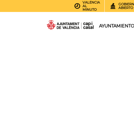
VALENCIA
GOBIER
AL
ABIERTO
MINUTO
AYUNTAMIENT