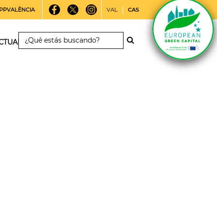
PPVALÈNCIA
VAL
CAS
CTUALIDAD