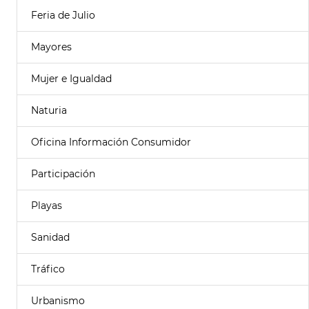
Feria de Julio
Mayores
Mujer e Igualdad
Naturia
Oficina Información Consumidor
Participación
Playas
Sanidad
Tráfico
Urbanismo