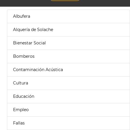
Albufera
Alquería de Solache
Bienestar Social
Bomberos
Contaminación Acústica
Cultura
Educación
Empleo
Fallas