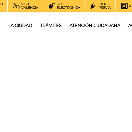
NO
VISIT
SEDE
CITA
A
VALENCIA
ELECTRÓNICA
PREVIA
O
LA CIUDAD
TRÁMITES
ATENCIÓN CIUDADANA
A