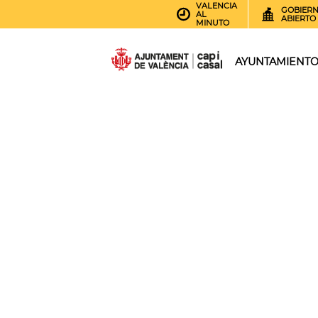
VALENCIA
GOBIER
AL
ABIERTO
MINUTO
AYUNTAMIENT