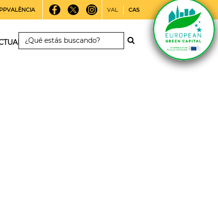
PPVALÈNCIA
VAL
CAS
CTUALIDAD