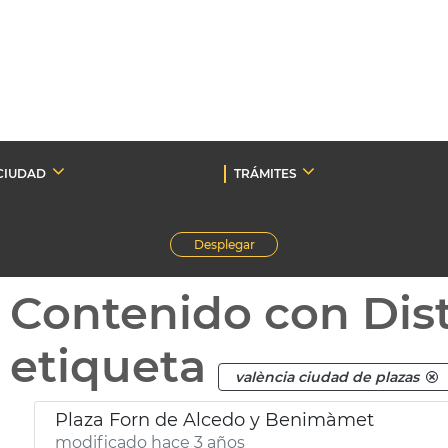
CIUDAD
TRÁMITES
Desplegar
Contenido con Dist
etiqueta
valència ciudad de plazas
Plaza Forn de Alcedo y Benimàmet
modificado hace 3 años