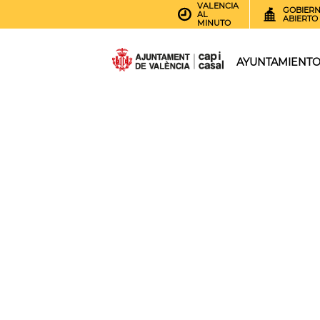
VALENCIA
GOBIER
AL
ABIERTO
MINUTO
AYUNTAMIENT