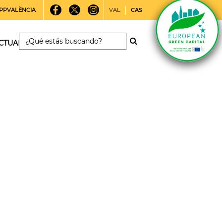
PPVALÈNCIA
VAL
CAS
CTUALIDAD