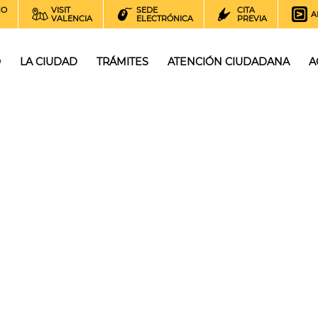
NO
VISIT
SEDE
CITA
A
VALENCIA
ELECTRÓNICA
PREVIA
O
LA CIUDAD
TRÁMITES
ATENCIÓN CIUDADANA
A