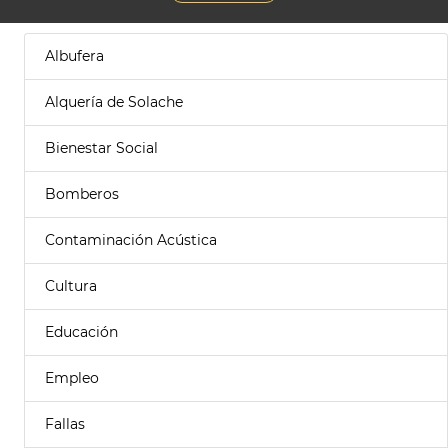
Albufera
Alquería de Solache
Bienestar Social
Bomberos
Contaminación Acústica
Cultura
Educación
Empleo
Fallas