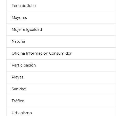
Feria de Julio
Mayores
Mujer e Igualdad
Naturia
Oficina Información Consumidor
Participación
Playas
Sanidad
Tráfico
Urbanismo