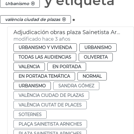
y etiqueta
Urbanismo
.
valència ciudad de plazas
Adjudicación obras plaza Sainetista Arniches
modificado hace 3 años
URBANISMO Y VIVIENDA
URBANISMO
TODAS LAS AUDIENCIAS
OLIVERETA
VALENCIA
EN PORTADA
EN PORTADA TEMÁTICA
NORMAL
URBANISMO
SANDRA GÓMEZ
VALÈNCIA CIUDAD DE PLAZAS
VALÈNCIA CIUTAT DE PLACES
SOTERNES
PLAÇA SAINETISTA ARNICHES
PLAZA SAINETISTA ARNICHES