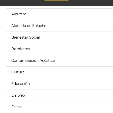
Albufera
Alquería de Solache
Bienestar Social
Bomberos
Contaminación Acústica
Cultura
Educación
Empleo
Fallas