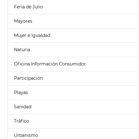
Feria de Julio
Mayores
Mujer e Igualdad
Naturia
Oficina Información Consumidor
Participación
Playas
Sanidad
Tráfico
Urbanismo