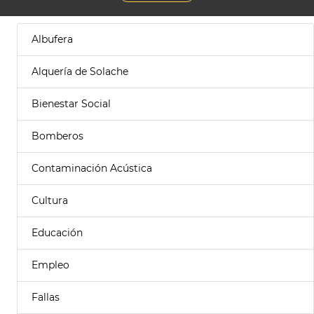
Albufera
Alquería de Solache
Bienestar Social
Bomberos
Contaminación Acústica
Cultura
Educación
Empleo
Fallas