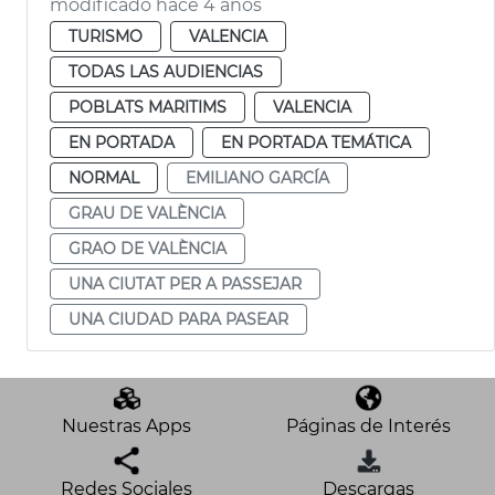
modificado hace 4 años
TURISMO
VALENCIA
TODAS LAS AUDIENCIAS
POBLATS MARITIMS
VALENCIA
EN PORTADA
EN PORTADA TEMÁTICA
NORMAL
EMILIANO GARCÍA
GRAU DE VALÈNCIA
GRAO DE VALÈNCIA
UNA CIUTAT PER A PASSEJAR
UNA CIUDAD PARA PASEAR
Nuestras Apps
Páginas de Interés
Redes Sociales
Descargas