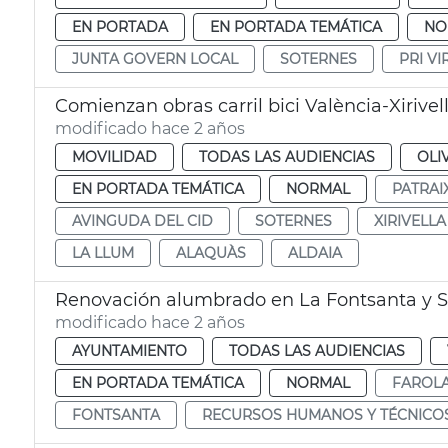
EN PORTADA
EN PORTADA TEMÁTICA
NO
JUNTA GOVERN LOCAL
SOTERNES
PRI V
Comienzan obras carril bici València-Xirivel
modificado hace 2 años
MOVILIDAD
TODAS LAS AUDIENCIAS
OLI
EN PORTADA TEMÁTICA
NORMAL
PATRAI
AVINGUDA DEL CID
SOTERNES
XIRIVELLA
LA LLUM
ALAQUÀS
ALDAIA
Renovación alumbrado en La Fontsanta y S
modificado hace 2 años
AYUNTAMIENTO
TODAS LAS AUDIENCIAS
EN PORTADA TEMÁTICA
NORMAL
FAROL
FONTSANTA
RECURSOS HUMANOS Y TÉCNICO