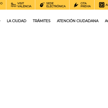
NO
VISIT
SEDE
CITA
A
VALENCIA
ELECTRÓNICA
PREVIA
O
LA CIUDAD
TRÁMITES
ATENCIÓN CIUDADANA
A