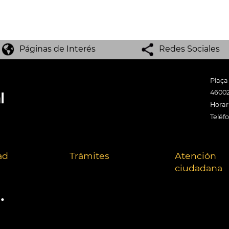
Páginas de Interés
Redes Sociales
Plaça
46002
Horari
Teléf
ad
Trámites
Atención
ciudadana
.