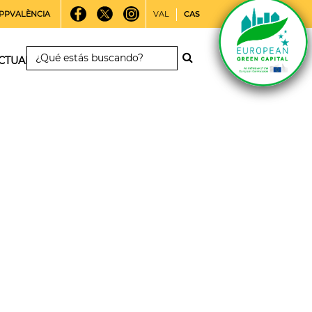
PPVALÈNCIA
VAL
CAS
CTUALIDAD