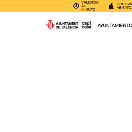
VALENCIA
GOBIER
AL
ABIERTO
MINUTO
AYUNTAMIENT