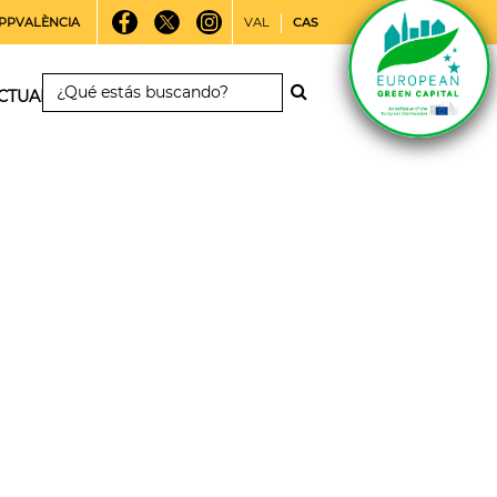
PPVALÈNCIA
VAL
CAS
CTUALIDAD