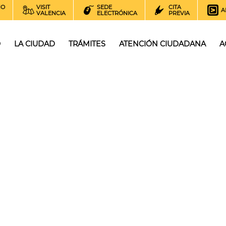
NO
VISIT
SEDE
CITA
A
VALENCIA
ELECTRÓNICA
PREVIA
O
LA CIUDAD
TRÁMITES
ATENCIÓN CIUDADANA
A