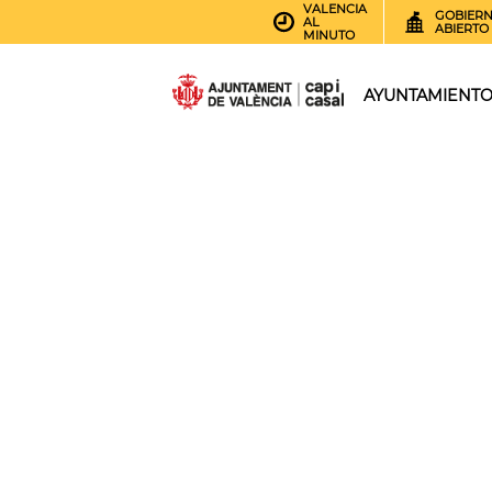
VALENCIA
GOBIER
AL
ABIERTO
MINUTO
AYUNTAMIENT