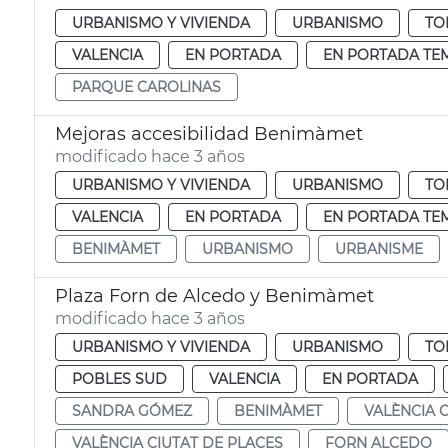
URBANISMO Y VIVIENDA
URBANISMO
TO
VALENCIA
EN PORTADA
EN PORTADA TE
PARQUE CAROLINAS
Mejoras accesibilidad Benimàmet
modificado hace 3 años
URBANISMO Y VIVIENDA
URBANISMO
TO
VALENCIA
EN PORTADA
EN PORTADA TE
BENIMÀMET
URBANISMO
URBANISME
Plaza Forn de Alcedo y Benimàmet
modificado hace 3 años
URBANISMO Y VIVIENDA
URBANISMO
TO
POBLES SUD
VALENCIA
EN PORTADA
SANDRA GÓMEZ
BENIMÀMET
VALÈNCIA 
VALÈNCIA CIUTAT DE PLACES
FORN ALCEDO