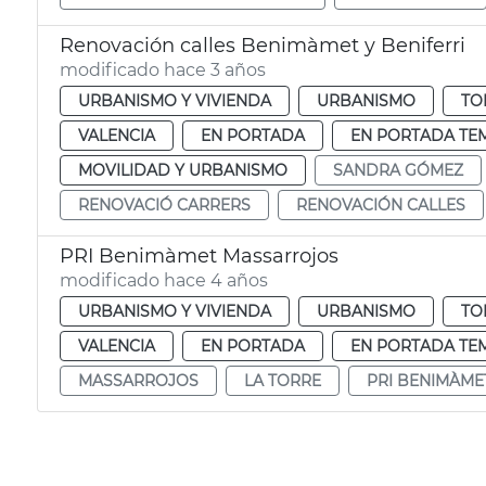
Renovación calles Benimàmet y Beniferri
modificado hace 3 años
URBANISMO Y VIVIENDA
URBANISMO
TO
VALENCIA
EN PORTADA
EN PORTADA TE
MOVILIDAD Y URBANISMO
SANDRA GÓMEZ
RENOVACIÓ CARRERS
RENOVACIÓN CALLES
PRI Benimàmet Massarrojos
modificado hace 4 años
URBANISMO Y VIVIENDA
URBANISMO
TO
VALENCIA
EN PORTADA
EN PORTADA TE
MASSARROJOS
LA TORRE
PRI BENIMÀME