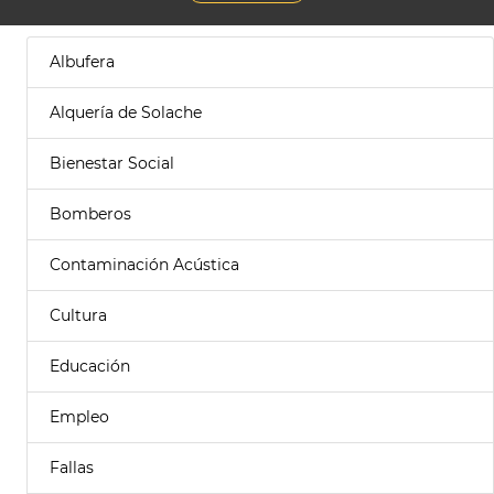
Albufera
Alquería de Solache
Bienestar Social
Bomberos
Contaminación Acústica
Cultura
Educación
Empleo
Fallas