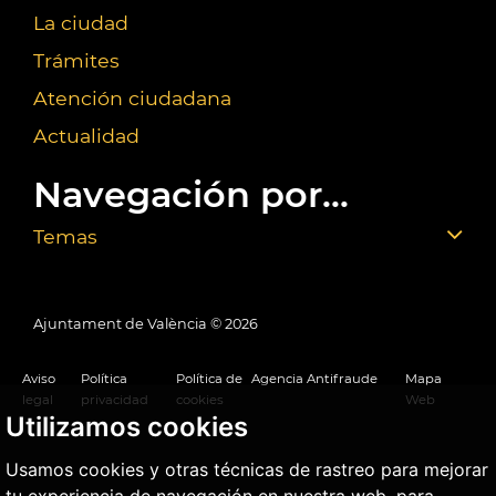
La ciudad
Trámites
Atención ciudadana
Actualidad
Navegación por...
Temas
Ajuntament de València ©
2026
Aviso
Política
Política de
Agencia Antifraude
Mapa
legal
privacidad
cookies
Web
Utilizamos cookies
Usamos cookies y otras técnicas de rastreo para mejorar
tu experiencia de navegación en nuestra web, para