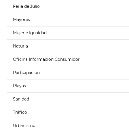
Feria de Julio
Mayores
Mujer e Igualdad
Naturia
Oficina Información Consumidor
Participación
Playas
Sanidad
Tráfico
Urbanismo