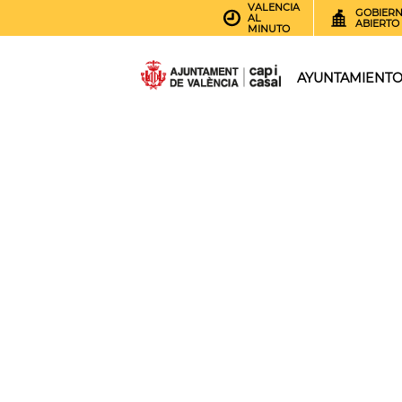
VALENCIA
GOBIER
AL
ABIERTO
MINUTO
AYUNTAMIENT