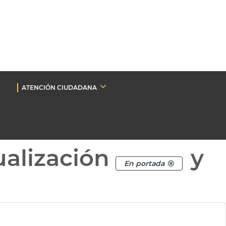
ATENCIÓN CIUDADANA
ualización
y
En portada