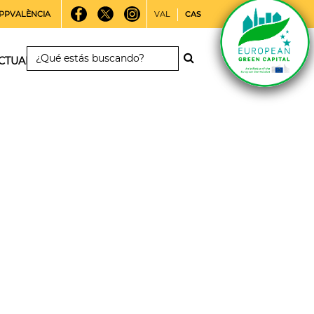
PPVALÈNCIA
VAL
CAS
CTUALIDAD