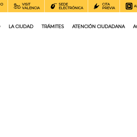
NO
VISIT
SEDE
CITA
A
VALENCIA
ELECTRÓNICA
PREVIA
O
LA CIUDAD
TRÁMITES
ATENCIÓN CIUDADANA
A