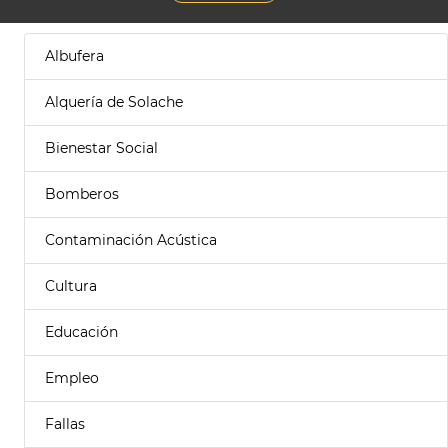
Albufera
Alquería de Solache
Bienestar Social
Bomberos
Contaminación Acústica
Cultura
Educación
Empleo
Fallas