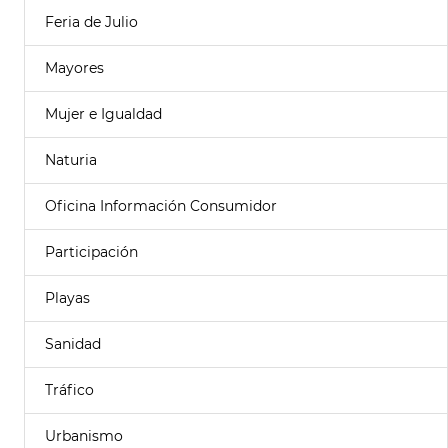
Feria de Julio
Mayores
Mujer e Igualdad
Naturia
Oficina Información Consumidor
Participación
Playas
Sanidad
Tráfico
Urbanismo