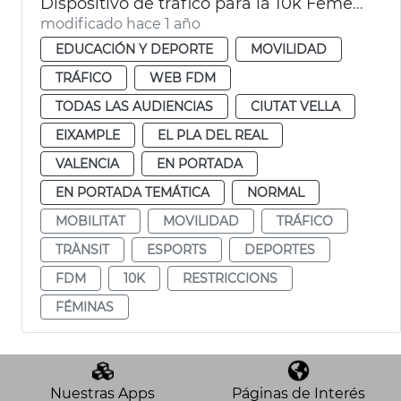
Dispositivo de tráfico para la 10k Femenina
modificado hace 1 año
EDUCACIÓN Y DEPORTE
MOVILIDAD
TRÁFICO
WEB FDM
TODAS LAS AUDIENCIAS
CIUTAT VELLA
EIXAMPLE
EL PLA DEL REAL
VALENCIA
EN PORTADA
EN PORTADA TEMÁTICA
NORMAL
MOBILITAT
MOVILIDAD
TRÁFICO
TRÀNSIT
ESPORTS
DEPORTES
FDM
10K
RESTRICCIONS
FÉMINAS
Nuestras Apps
Páginas de Interés