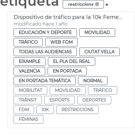
etiqueta
.
restriccions
Dispositivo de tráfico para la 10k Femenina
modificado hace 1 año
EDUCACIÓN Y DEPORTE
MOVILIDAD
TRÁFICO
WEB FDM
TODAS LAS AUDIENCIAS
CIUTAT VELLA
EIXAMPLE
EL PLA DEL REAL
VALENCIA
EN PORTADA
EN PORTADA TEMÁTICA
NORMAL
MOBILITAT
MOVILIDAD
TRÁFICO
TRÀNSIT
ESPORTS
DEPORTES
FDM
10K
RESTRICCIONS
FÉMINAS