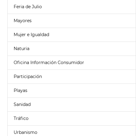
Feria de Julio
Mayores
Mujer e Igualdad
Naturia
Oficina Información Consumidor
Participación
Playas
Sanidad
Tráfico
Urbanismo