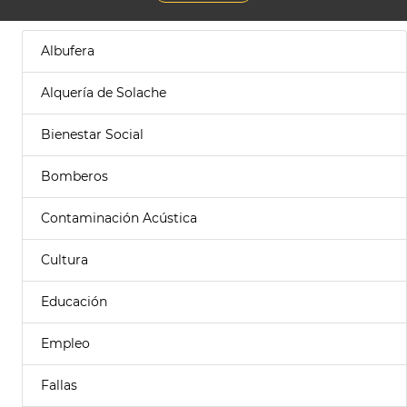
Albufera
Alquería de Solache
Bienestar Social
Bomberos
Contaminación Acústica
Cultura
Educación
Empleo
Fallas