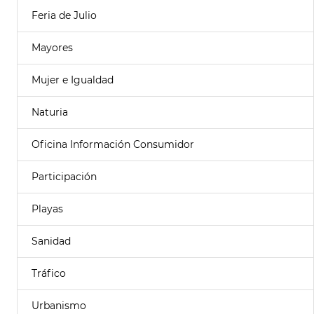
Feria de Julio
Mayores
Mujer e Igualdad
Naturia
Oficina Información Consumidor
Participación
Playas
Sanidad
Tráfico
Urbanismo