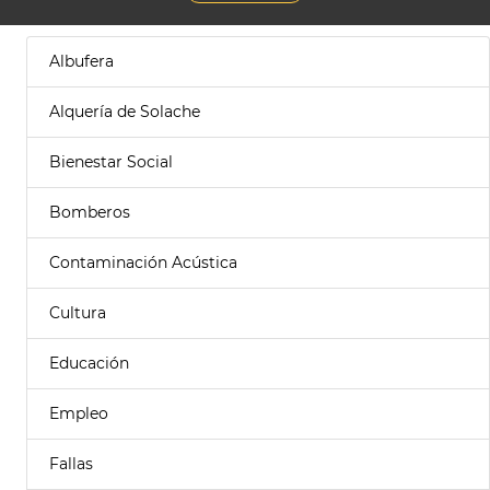
Albufera
Alquería de Solache
Bienestar Social
Bomberos
Contaminación Acústica
Cultura
Educación
Empleo
Fallas