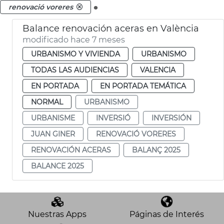
.
renovació voreres
Balance renovación aceras en València
modificado hace 7 meses
URBANISMO Y VIVIENDA
URBANISMO
TODAS LAS AUDIENCIAS
VALENCIA
EN PORTADA
EN PORTADA TEMÁTICA
NORMAL
URBANISMO
URBANISME
INVERSIÓ
INVERSIÓN
JUAN GINER
RENOVACIÓ VORERES
RENOVACIÓN ACERAS
BALANÇ 2025
BALANCE 2025
Nuestras Apps
Páginas de Interés