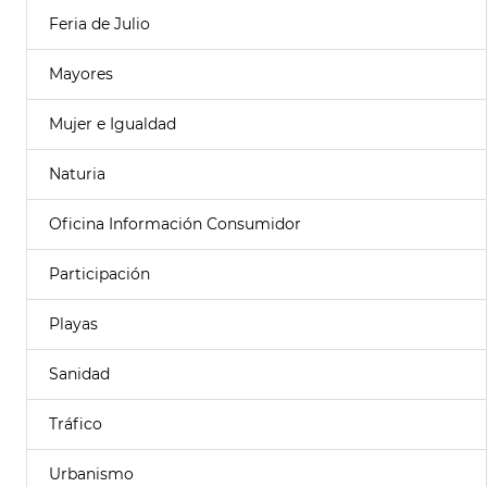
Feria de Julio
Mayores
Mujer e Igualdad
Naturia
Oficina Información Consumidor
Participación
Playas
Sanidad
Tráfico
Urbanismo