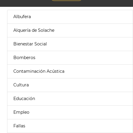
Albufera
Alquería de Solache
Bienestar Social
Bomberos
Contaminación Acústica
Cultura
Educación
Empleo
Fallas