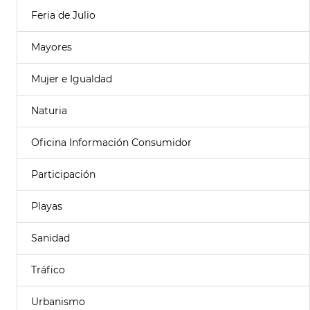
Feria de Julio
Mayores
Mujer e Igualdad
Naturia
Oficina Información Consumidor
Participación
Playas
Sanidad
Tráfico
Urbanismo