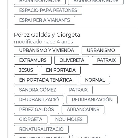
BARRI MORVEDRE
BARRIO MORVEDRE
ESPACIO PARA PEATONES
ESPAI PER A VIANANTS
Pérez Galdós y Giorgeta
modificado hace 4 años
URBANISMO Y VIVIENDA
URBANISMO
EXTRAMURS
OLIVERETA
PATRAIX
JESUS
EN PORTADA
EN PORTADA TEMÁTICA
NORMAL
SANDRA GÓMEZ
PATRAIX
REURBANITZACIÓ
REURBANIZACIÓN
PÉREZ GALDÓS
ARRANCAPINS
GIORGETA
NOU MOLES
RENATURALITZACIÓ