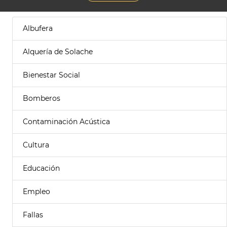
Albufera
Alquería de Solache
Bienestar Social
Bomberos
Contaminación Acústica
Cultura
Educación
Empleo
Fallas