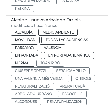
RENATURALIZACIÓN
LA RAIOSA
PETXINA
Alcalde - nuevo arbolado Orriols
modificado hace 4 años
ALCALDÍA
MEDIO AMBIENTE
MOVILIDAD
TODAS LAS AUDIENCIAS
RASCANYA
VALENCIA
EN PORTADA
EN PORTADA TEMÁTICA
NORMAL
JOAN RIBÓ
GIUSEPPE GREZZI
SERGI CAMPILLO
UNA VALÈNCIA MÉS VERDA II
ORRIOLS
RENATURALITZACIÓ
ARBRAT URBÀ
ARBOLADO URBANO
ESCOCELLS
ALCORQUES
RENATURALIZACIÓN