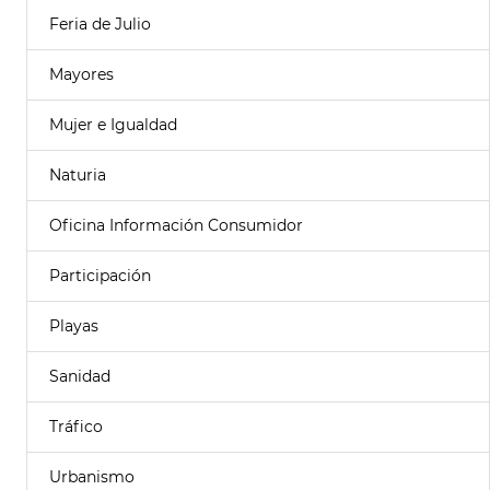
Feria de Julio
Mayores
Mujer e Igualdad
Naturia
Oficina Información Consumidor
Participación
Playas
Sanidad
Tráfico
Urbanismo