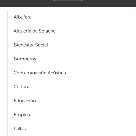
Albufera
Alquería de Solache
Bienestar Social
Bomberos
Contaminación Acústica
Cultura
Educación
Empleo
Fallas