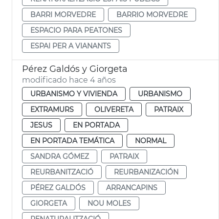
BARRI MORVEDRE
BARRIO MORVEDRE
ESPACIO PARA PEATONES
ESPAI PER A VIANANTS
Pérez Galdós y Giorgeta
modificado hace 4 años
URBANISMO Y VIVIENDA
URBANISMO
EXTRAMURS
OLIVERETA
PATRAIX
JESUS
EN PORTADA
EN PORTADA TEMÁTICA
NORMAL
SANDRA GÓMEZ
PATRAIX
REURBANITZACIÓ
REURBANIZACIÓN
PÉREZ GALDÓS
ARRANCAPINS
GIORGETA
NOU MOLES
RENATURALITZACIÓ