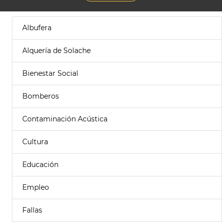
Albufera
Alquería de Solache
Bienestar Social
Bomberos
Contaminación Acústica
Cultura
Educación
Empleo
Fallas