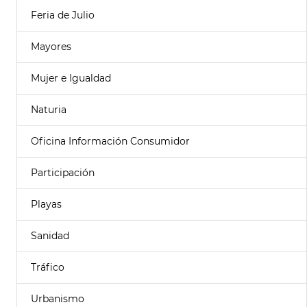
Feria de Julio
Mayores
Mujer e Igualdad
Naturia
Oficina Información Consumidor
Participación
Playas
Sanidad
Tráfico
Urbanismo