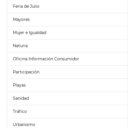
Feria de Julio
Mayores
Mujer e Igualdad
Naturia
Oficina Información Consumidor
Participación
Playas
Sanidad
Tráfico
Urbanismo