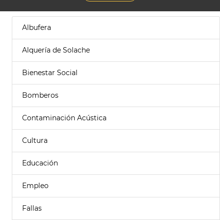
Albufera
Alquería de Solache
Bienestar Social
Bomberos
Contaminación Acústica
Cultura
Educación
Empleo
Fallas