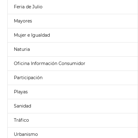
Feria de Julio
Mayores
Mujer e Igualdad
Naturia
Oficina Información Consumidor
Participación
Playas
Sanidad
Tráfico
Urbanismo