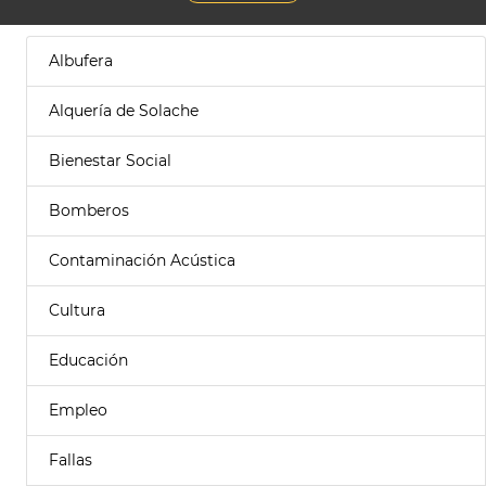
Albufera
Alquería de Solache
Bienestar Social
Bomberos
Contaminación Acústica
Cultura
Educación
Empleo
Fallas