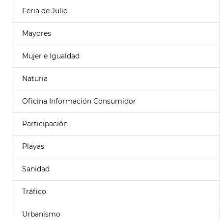
Feria de Julio
Mayores
Mujer e Igualdad
Naturia
Oficina Información Consumidor
Participación
Playas
Sanidad
Tráfico
Urbanismo