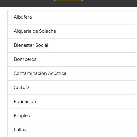
Albufera
Alquería de Solache
Bienestar Social
Bomberos
Contaminación Acústica
Cultura
Educación
Empleo
Fallas