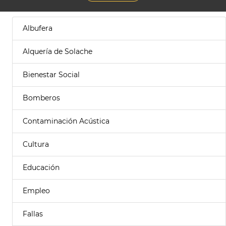
Albufera
Alquería de Solache
Bienestar Social
Bomberos
Contaminación Acústica
Cultura
Educación
Empleo
Fallas