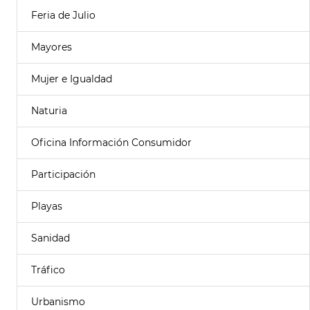
Feria de Julio
Mayores
Mujer e Igualdad
Naturia
Oficina Información Consumidor
Participación
Playas
Sanidad
Tráfico
Urbanismo