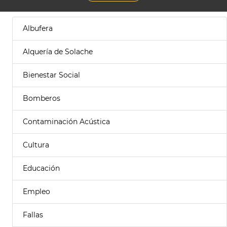
Albufera
Alquería de Solache
Bienestar Social
Bomberos
Contaminación Acústica
Cultura
Educación
Empleo
Fallas