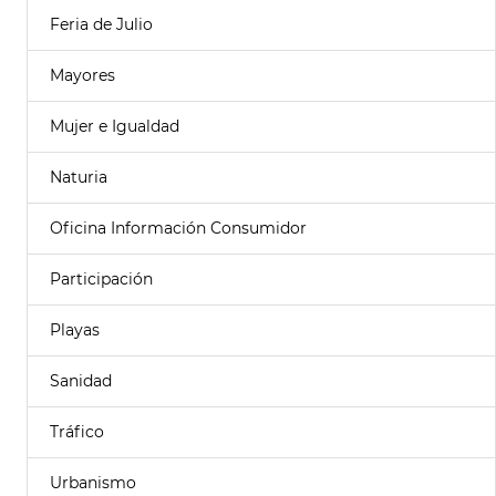
Feria de Julio
Mayores
Mujer e Igualdad
Naturia
Oficina Información Consumidor
Participación
Playas
Sanidad
Tráfico
Urbanismo