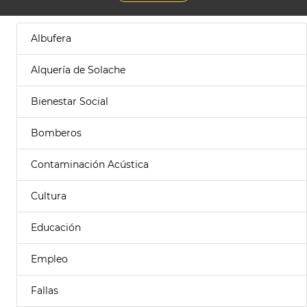
Albufera
Alquería de Solache
Bienestar Social
Bomberos
Contaminación Acústica
Cultura
Educación
Empleo
Fallas