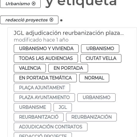
y etiqueta
Urbanismo
.
redacció proyectos
JGL adjudicación reurbanización plaza Ajuntament
modificado hace 1 año
URBANISMO Y VIVIENDA
URBANISMO
TODAS LAS AUDIENCIAS
CIUTAT VELLA
VALENCIA
EN PORTADA
EN PORTADA TEMÁTICA
NORMAL
PLAÇA AJUNTAMENT
PLAZA AYUNTAMIENTO
URBANISMO
URBANISME
JGL
REURBANITZACIÓ
REURBANIZACIÓN
ADJUDICACIÓN CONTRATOS
REDACCIÓ PROJECTE