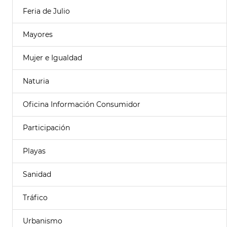
Feria de Julio
Mayores
Mujer e Igualdad
Naturia
Oficina Información Consumidor
Participación
Playas
Sanidad
Tráfico
Urbanismo