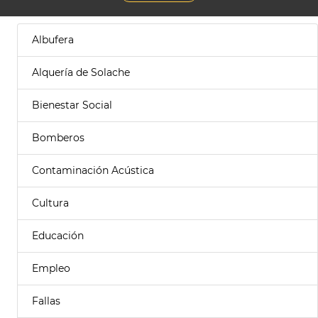
Albufera
Alquería de Solache
Bienestar Social
Bomberos
Contaminación Acústica
Cultura
Educación
Empleo
Fallas