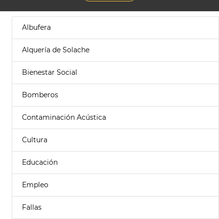
Albufera
Alquería de Solache
Bienestar Social
Bomberos
Contaminación Acústica
Cultura
Educación
Empleo
Fallas