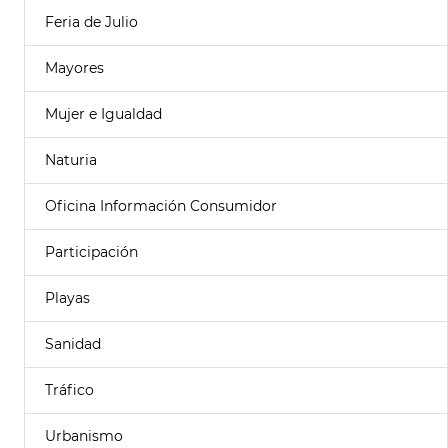
Feria de Julio
Mayores
Mujer e Igualdad
Naturia
Oficina Información Consumidor
Participación
Playas
Sanidad
Tráfico
Urbanismo