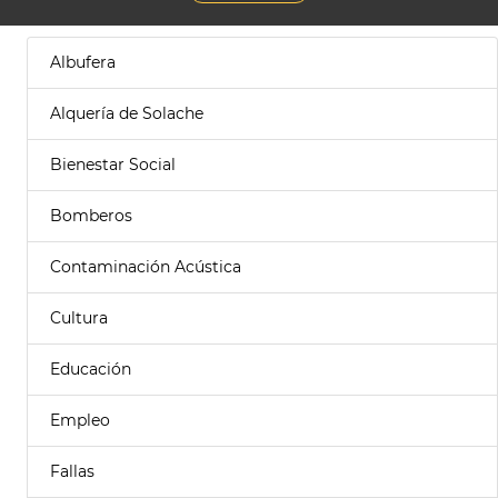
Albufera
Alquería de Solache
Bienestar Social
Bomberos
Contaminación Acústica
Cultura
Educación
Empleo
Fallas