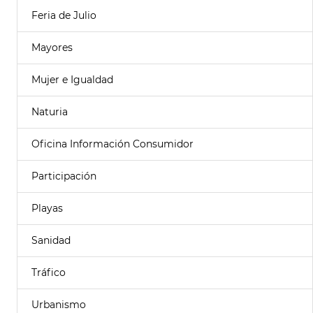
Feria de Julio
Mayores
Mujer e Igualdad
Naturia
Oficina Información Consumidor
Participación
Playas
Sanidad
Tráfico
Urbanismo