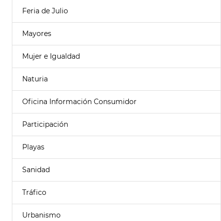
Feria de Julio
Mayores
Mujer e Igualdad
Naturia
Oficina Información Consumidor
Participación
Playas
Sanidad
Tráfico
Urbanismo