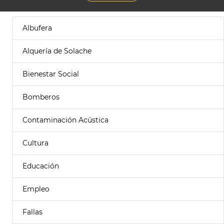
Albufera
Alquería de Solache
Bienestar Social
Bomberos
Contaminación Acústica
Cultura
Educación
Empleo
Fallas