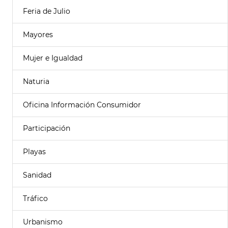
Feria de Julio
Mayores
Mujer e Igualdad
Naturia
Oficina Información Consumidor
Participación
Playas
Sanidad
Tráfico
Urbanismo