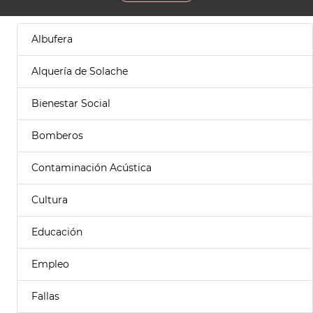
Albufera
Alquería de Solache
Bienestar Social
Bomberos
Contaminación Acústica
Cultura
Educación
Empleo
Fallas