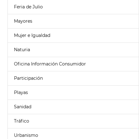
Feria de Julio
Mayores
Mujer e Igualdad
Naturia
Oficina Información Consumidor
Participación
Playas
Sanidad
Tráfico
Urbanismo