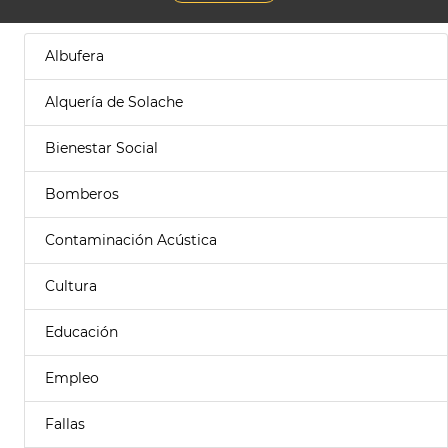
Albufera
Alquería de Solache
Bienestar Social
Bomberos
Contaminación Acústica
Cultura
Educación
Empleo
Fallas