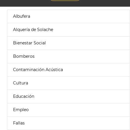
Albufera
Alquería de Solache
Bienestar Social
Bomberos
Contaminación Acústica
Cultura
Educación
Empleo
Fallas