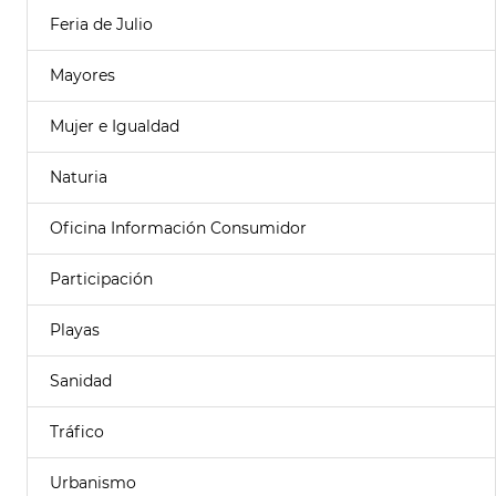
Feria de Julio
Mayores
Mujer e Igualdad
Naturia
Oficina Información Consumidor
Participación
Playas
Sanidad
Tráfico
Urbanismo