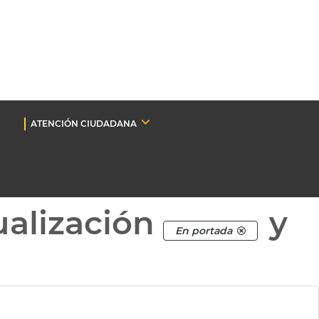
ATENCIÓN CIUDADANA
ualización
y
En portada