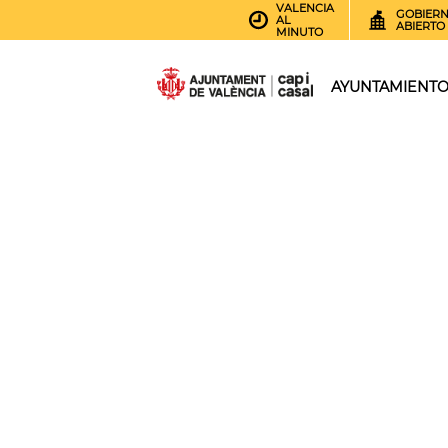
VALENCIA
GOBIER
AL
ABIERTO
MINUTO
AYUNTAMIENT