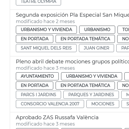
TEATRE OLYMPIA
Segunda exposición Pla Especial San Mique
modificado hace 2 meses
URBANISMO Y VIVIENDA
URBANISMO
TO
EN PORTADA
EN PORTADA TEMÁTICA
NO
SANT MIQUEL DELS REIS
JUAN GINER
PAP
Pleno abril debate mociones grupos polític
modificado hace 3 meses
AYUNTAMIENTO
URBANISMO Y VIVIENDA
EN PORTADA
EN PORTADA TEMÁTICA
NO
PARCS I JARDINS
PARQUES Y JARDINES
M
CONSORCIO VALENCIA 2007
MOCIONES
Aprobado ZAS Russafa València
modificado hace 3 meses