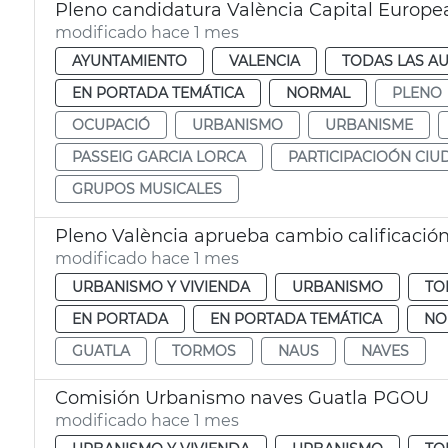
Pleno candidatura València Capital Europe
modificado hace 1 mes
AYUNTAMIENTO
VALENCIA
TODAS LAS AU
EN PORTADA TEMÁTICA
NORMAL
PLENO
OCUPACIÓ
URBANISMO
URBANISME
PASSEIG GARCIA LORCA
PARTICIPACIOÓN CI
GRUPOS MUSICALES
Pleno València aprueba cambio calificació
modificado hace 1 mes
URBANISMO Y VIVIENDA
URBANISMO
TO
EN PORTADA
EN PORTADA TEMÁTICA
NO
GUATLA
TORMOS
NAUS
NAVES
Comisión Urbanismo naves Guatla PGOU
modificado hace 1 mes