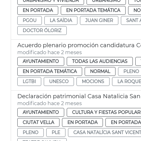
URBANISMO Y VIVIENDA
URBANISMO
TO
EN PORTADA
EN PORTADA TEMÁTICA
NO
PGOU
LA SAÏDIA
JUAN GINER
SANT 
DOCTOR ÓLORIZ
Acuerdo plenario promoción candidatura C
modificado hace 2 meses
AYUNTAMIENTO
TODAS LAS AUDIENCIAS
EN PORTADA TEMÁTICA
NORMAL
PLENO
LGTBI
UNESCO
MOCIONS
LA ROQU
Declaración patrimonial Casa Natalicia San
modificado hace 2 meses
AYUNTAMIENTO
CULTURA Y FIESTAS POPULAR
CIUTAT VELLA
EN PORTADA
EN PORTADA
PLENO
PLE
CASA NATALÍCIA SANT VICEN