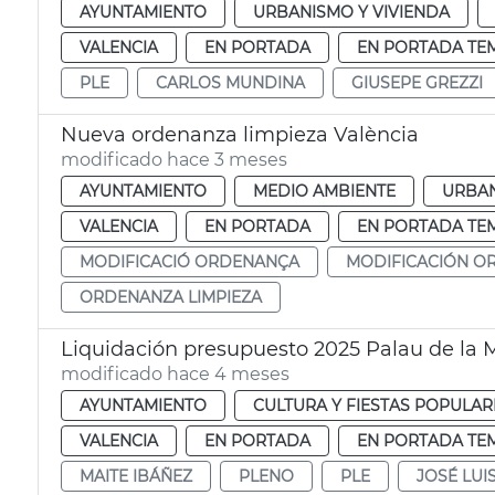
AYUNTAMIENTO
URBANISMO Y VIVIENDA
VALENCIA
EN PORTADA
EN PORTADA TE
PLE
CARLOS MUNDINA
GIUSEPE GREZZI
Nueva ordenanza limpieza València
modificado hace 3 meses
AYUNTAMIENTO
MEDIO AMBIENTE
URBAN
VALENCIA
EN PORTADA
EN PORTADA TE
MODIFICACIÓ ORDENANÇA
MODIFICACIÓN O
ORDENANZA LIMPIEZA
Liquidación presupuesto 2025 Palau de la 
modificado hace 4 meses
AYUNTAMIENTO
CULTURA Y FIESTAS POPULAR
VALENCIA
EN PORTADA
EN PORTADA TE
MAITE IBÁÑEZ
PLENO
PLE
JOSÉ LU