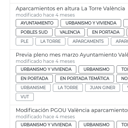
Aparcamientos en altura La Torre València
modificado hace 4 meses
AYUNTAMIENTO
URBANISMO Y VIVIENDA
POBLES SUD
VALENCIA
EN PORTADA
PLE
LA TORRE
APARCAMENTS
APAR
Previa pleno mes marzo Ayuntamiento Val
modificado hace 4 meses
URBANISMO Y VIVIENDA
URBANISMO
TO
EN PORTADA
EN PORTADA TEMÁTICA
NO
URBANISME
LA TORRE
JUAN GINER
VUT
Modificación PGOU València aparcamientos 
modificado hace 4 meses
URBANISMO Y VIVIENDA
URBANISMO
TO