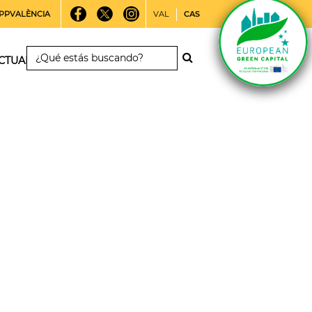
PPVALÈNCIA
VAL
CAS
CTUALIDAD