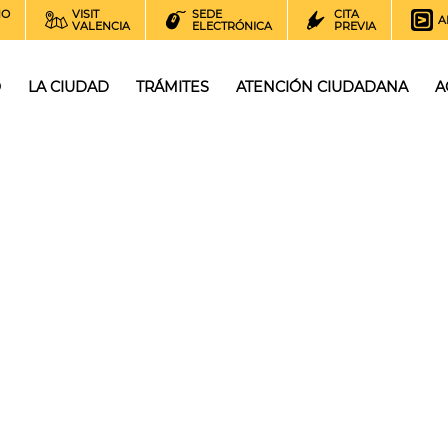
NO
VISIT
SEDE
CITA
A
VALENCIA
ELECTRÓNICA
PREVIA
O
LA CIUDAD
TRÁMITES
ATENCIÓN CIUDADANA
A