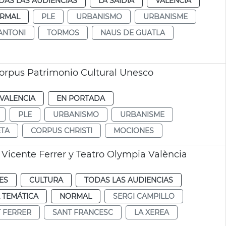
DAS LAS AUDIENCIAS
LA SAIDIA
VALENCIA
RMAL
PLE
URBANISMO
URBANISME
ANTONI
TORMOS
NAUS DE GUATLA
orpus Patrimonio Cultural Unesco
VALENCIA
EN PORTADA
PLE
URBANISMO
URBANISME
ETA
CORPUS CHRISTI
MOCIONES
 Vicente Ferrer y Teatro Olympia València
ES
CULTURA
TODAS LAS AUDIENCIAS
 TEMÁTICA
NORMAL
SERGI CAMPILLO
T FERRER
SANT FRANCESC
LA XEREA