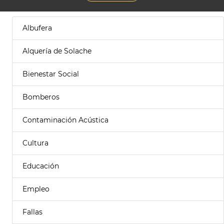
Albufera
Alquería de Solache
Bienestar Social
Bomberos
Contaminación Acústica
Cultura
Educación
Empleo
Fallas