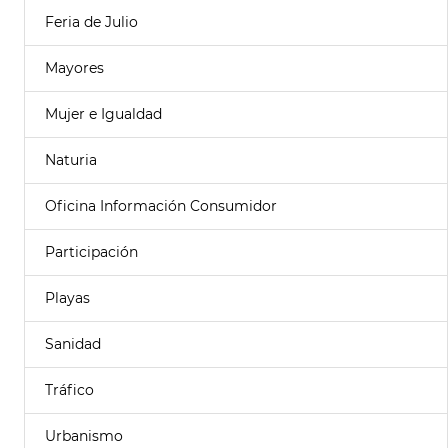
Feria de Julio
Mayores
Mujer e Igualdad
Naturia
Oficina Información Consumidor
Participación
Playas
Sanidad
Tráfico
Urbanismo