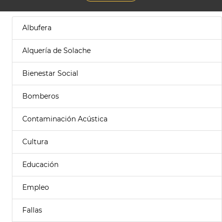
Albufera
Alquería de Solache
Bienestar Social
Bomberos
Contaminación Acústica
Cultura
Educación
Empleo
Fallas