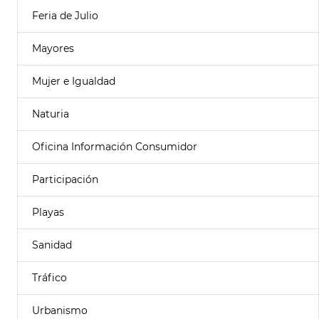
Feria de Julio
Mayores
Mujer e Igualdad
Naturia
Oficina Información Consumidor
Participación
Playas
Sanidad
Tráfico
Urbanismo