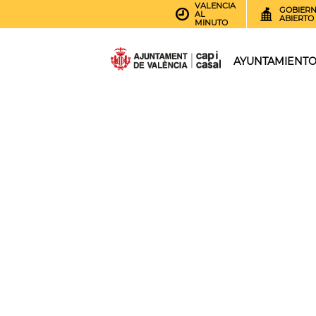
VALENCIA
GOBIER
AL
ABIERTO
MINUTO
AYUNTAMIENT