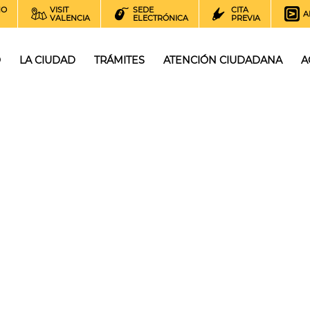
NO
VISIT
SEDE
CITA
A
VALENCIA
ELECTRÓNICA
PREVIA
O
LA CIUDAD
TRÁMITES
ATENCIÓN CIUDADANA
A