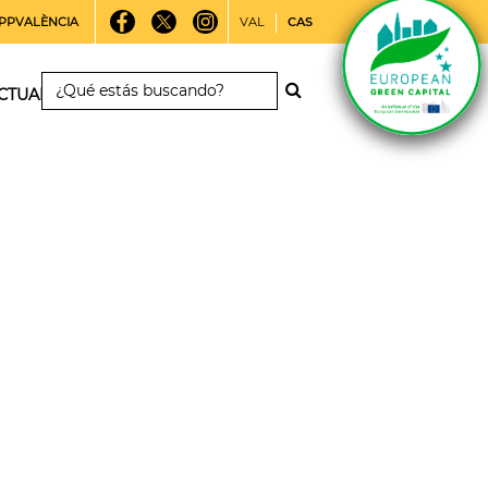
PPVALÈNCIA
VAL
CAS
CTUALIDAD