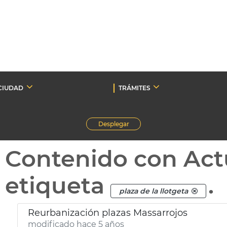
CIUDAD
TRÁMITES
Desplegar
Contenido con Act
etiqueta
.
plaza de la llotgeta
Reurbanización plazas Massarrojos
modificado hace 5 años