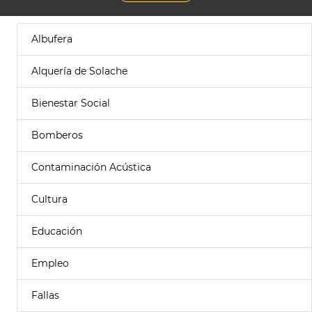
Albufera
Alquería de Solache
Bienestar Social
Bomberos
Contaminación Acústica
Cultura
Educación
Empleo
Fallas