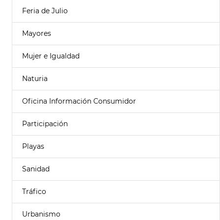
Feria de Julio
Mayores
Mujer e Igualdad
Naturia
Oficina Información Consumidor
Participación
Playas
Sanidad
Tráfico
Urbanismo