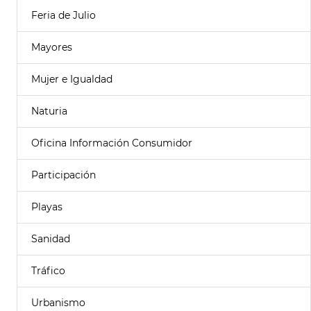
Feria de Julio
Mayores
Mujer e Igualdad
Naturia
Oficina Información Consumidor
Participación
Playas
Sanidad
Tráfico
Urbanismo