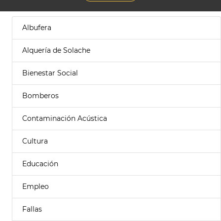
Albufera
Alquería de Solache
Bienestar Social
Bomberos
Contaminación Acústica
Cultura
Educación
Empleo
Fallas