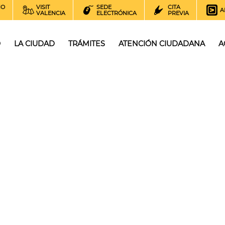
NO
VISIT
SEDE
CITA
A
VALENCIA
ELECTRÓNICA
PREVIA
O
LA CIUDAD
TRÁMITES
ATENCIÓN CIUDADANA
A