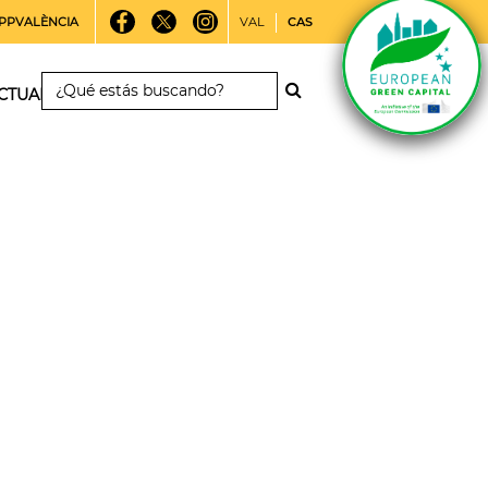
PPVALÈNCIA
VAL
CAS
CTUALIDAD