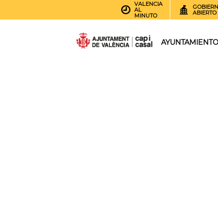
VALENCIA
GOBIER
AL
ABIERTO
MINUTO
AYUNTAMIENT