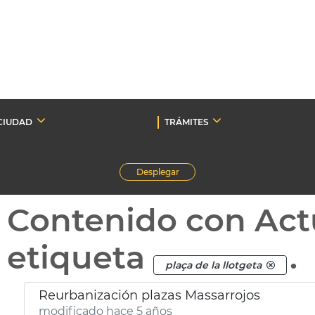
CIUDAD
TRÁMITES
Desplegar
Contenido con Act
etiqueta
.
plaça de la llotgeta
Reurbanización plazas Massarrojos
modificado hace 5 años