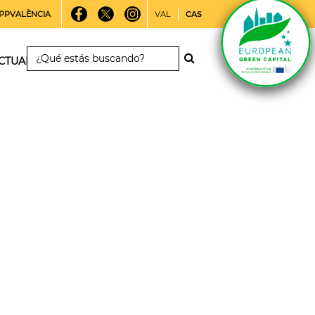
PPVALÈNCIA
VAL
CAS
CTUALIDAD