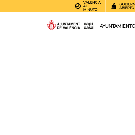
VALENCIA
GOBIER
AL
ABIERTO
MINUTO
AYUNTAMIENT