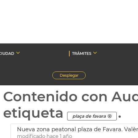
CIUDAD
TRÁMITES
Desplegar
Contenido con Au
etiqueta
.
plaça de favara
Nueva zona peatonal plaza de Favara. Valè
modificado hace 1 año