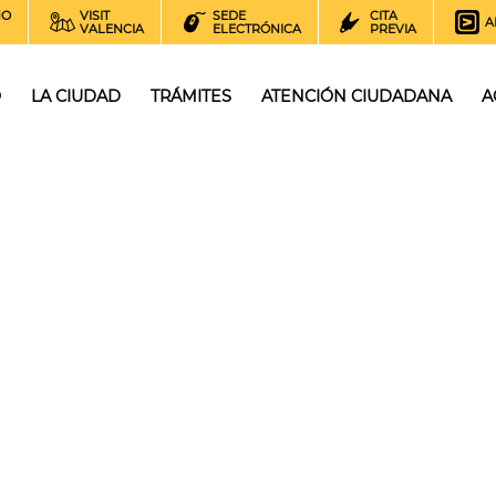
NO
VISIT
SEDE
CITA
A
VALENCIA
ELECTRÓNICA
PREVIA
O
LA CIUDAD
TRÁMITES
ATENCIÓN CIUDADANA
A