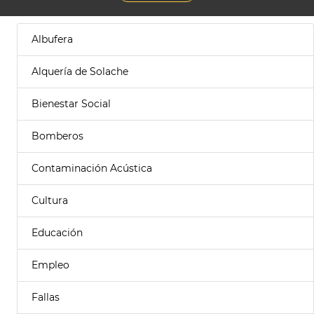
Albufera
Alquería de Solache
Bienestar Social
Bomberos
Contaminación Acústica
Cultura
Educación
Empleo
Fallas