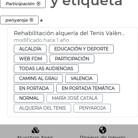
y etiqueta
Participación
.
penyaroja
Rehabilitación alquería del Tenis València
modificado hace 1 año
ALCALDÍA
EDUCACIÓN Y DEPORTE
WEB FDM
PARTICIPACIÓN
TODAS LAS AUDIENCIAS
CAMINS AL GRAU
VALENCIA
EN PORTADA
EN PORTADA TEMÁTICA
NORMAL
MARÍA JOSÉ CATALÁ
ALQUERIA DEL TENIS
PENYAROJA
Nuestras Apps
Páginas de Interés