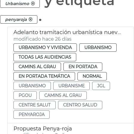
y etiqueta
Urbanismo
.
penyaroja
Adelanto tramitación urbanística nuevo centre salud Peñaroja
modificado hace 26 días
URBANISMO Y VIVIENDA
URBANISMO
TODAS LAS AUDIENCIAS
CAMINS AL GRAU
EN PORTADA
EN PORTADA TEMÁTICA
NORMAL
URBANISMO
URBANISME
JGL
PGOU
CAMINS AL GRAU
CENTRE SALUT
CENTRO SALUD
PENYAROJA
Propuesta Penya-roja