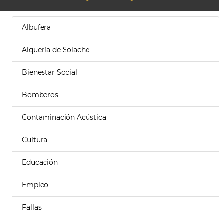
Albufera
Alquería de Solache
Bienestar Social
Bomberos
Contaminación Acústica
Cultura
Educación
Empleo
Fallas