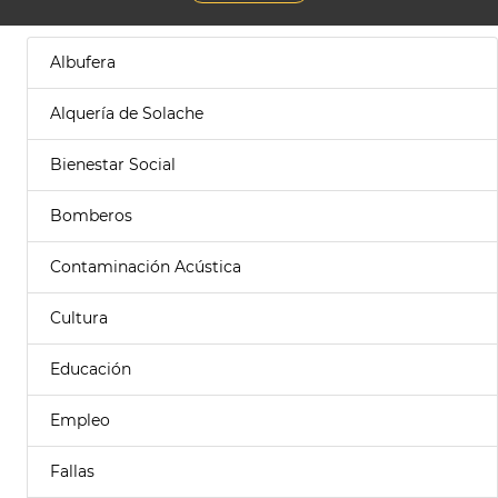
Albufera
Alquería de Solache
Bienestar Social
Bomberos
Contaminación Acústica
Cultura
Educación
Empleo
Fallas