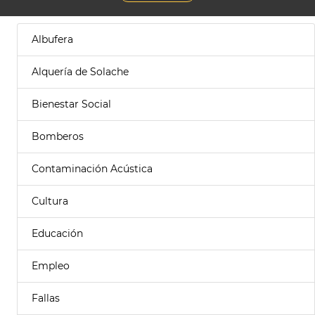
Albufera
Alquería de Solache
Bienestar Social
Bomberos
Contaminación Acústica
Cultura
Educación
Empleo
Fallas