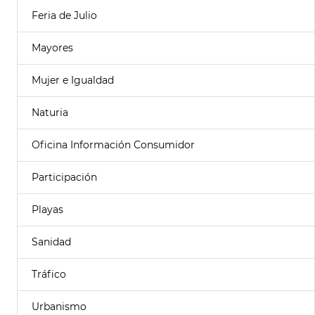
Feria de Julio
Mayores
Mujer e Igualdad
Naturia
Oficina Información Consumidor
Participación
Playas
Sanidad
Tráfico
Urbanismo