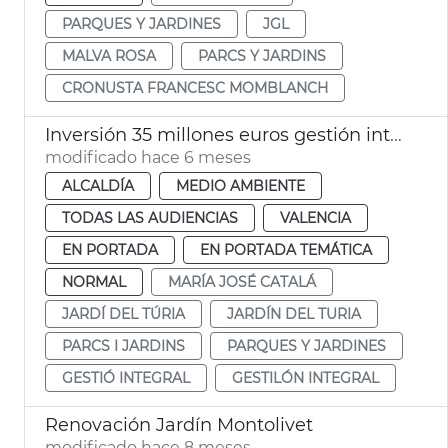
PARQUES Y JARDINES
JGL
MALVA ROSA
PARCS Y JARDINS
CRONUSTA FRANCESC MOMBLANCH
Inversión 35 millones euros gestión integral Jardí del Túria
modificado hace 6 meses
ALCALDÍA
MEDIO AMBIENTE
TODAS LAS AUDIENCIAS
VALENCIA
EN PORTADA
EN PORTADA TEMÁTICA
NORMAL
MARÍA JOSÉ CATALÁ
JARDÍ DEL TÚRIA
JARDÍN DEL TURIA
PARCS I JARDINS
PARQUES Y JARDINES
GESTIÓ INTEGRAL
GESTILÓN INTEGRAL
Renovación Jardín Montolivet
modificado hace 8 meses