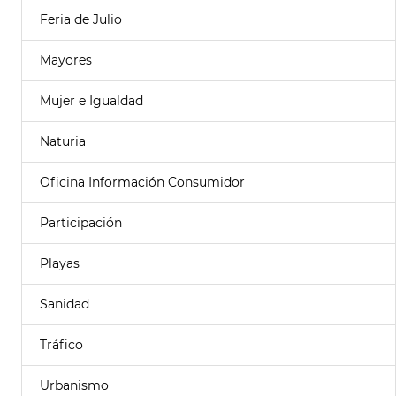
Feria de Julio
Mayores
Mujer e Igualdad
Naturia
Oficina Información Consumidor
Participación
Playas
Sanidad
Tráfico
Urbanismo