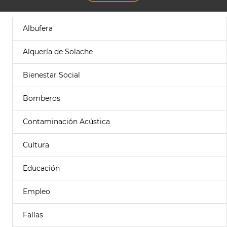
Albufera
Alquería de Solache
Bienestar Social
Bomberos
Contaminación Acústica
Cultura
Educación
Empleo
Fallas