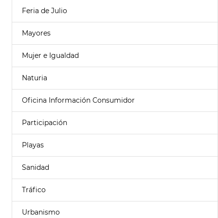
Feria de Julio
Mayores
Mujer e Igualdad
Naturia
Oficina Información Consumidor
Participación
Playas
Sanidad
Tráfico
Urbanismo