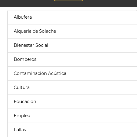
Albufera
Alquería de Solache
Bienestar Social
Bomberos
Contaminación Acústica
Cultura
Educación
Empleo
Fallas