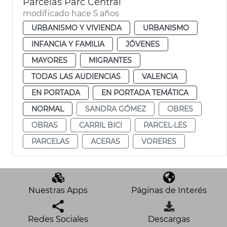
Parcelas Parc Central
modificado hace 5 años
URBANISMO Y VIVIENDA
URBANISMO
INFANCIA Y FAMILIA
JÓVENES
MAYORES
MIGRANTES
TODAS LAS AUDIENCIAS
VALENCIA
EN PORTADA
EN PORTADA TEMÁTICA
NORMAL
SANDRA GÓMEZ
OBRES
OBRAS
CARRIL BICI
PARCEL·LES
PARCELAS
ACERAS
VORERES
Nuestras Apps
Páginas de Interés
Redes Sociales
Descargas