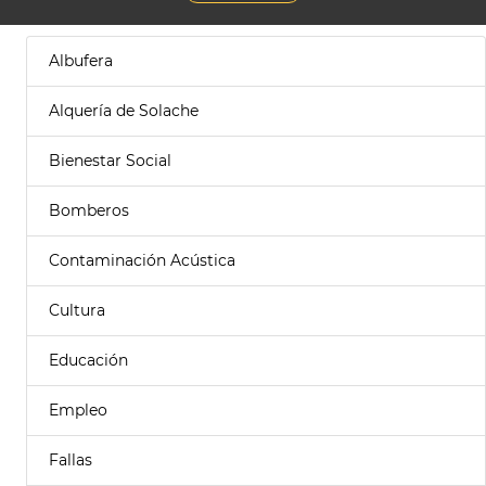
Albufera
Alquería de Solache
Bienestar Social
Bomberos
Contaminación Acústica
Cultura
Educación
Empleo
Fallas