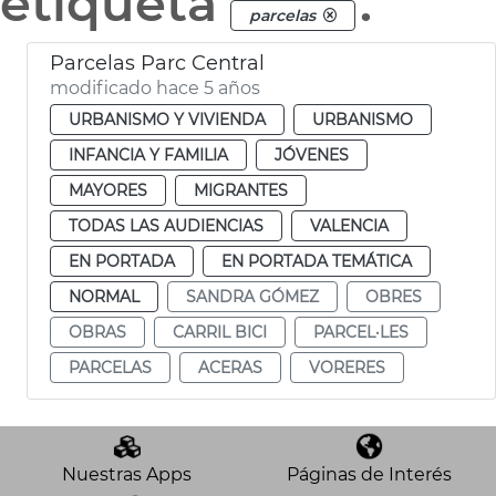
etiqueta
.
parcelas
Parcelas Parc Central
modificado hace 5 años
URBANISMO Y VIVIENDA
URBANISMO
INFANCIA Y FAMILIA
JÓVENES
MAYORES
MIGRANTES
TODAS LAS AUDIENCIAS
VALENCIA
EN PORTADA
EN PORTADA TEMÁTICA
NORMAL
SANDRA GÓMEZ
OBRES
OBRAS
CARRIL BICI
PARCEL·LES
PARCELAS
ACERAS
VORERES
Nuestras Apps
Páginas de Interés