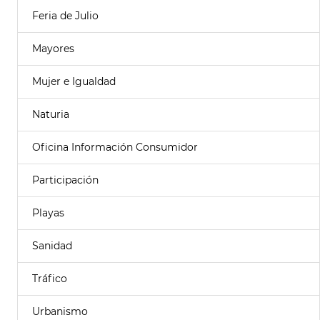
Feria de Julio
Mayores
Mujer e Igualdad
Naturia
Oficina Información Consumidor
Participación
Playas
Sanidad
Tráfico
Urbanismo