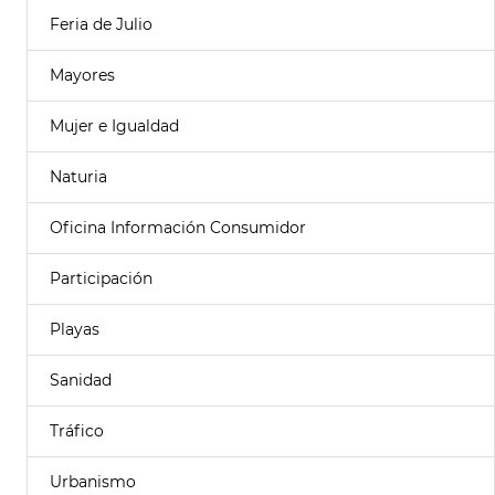
Feria de Julio
Mayores
Mujer e Igualdad
Naturia
Oficina Información Consumidor
Participación
Playas
Sanidad
Tráfico
Urbanismo