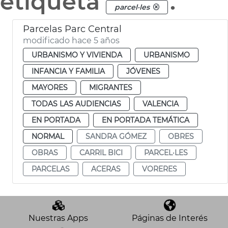
etiqueta
.
parcel·les
Parcelas Parc Central
modificado hace 5 años
URBANISMO Y VIVIENDA
URBANISMO
INFANCIA Y FAMILIA
JÓVENES
MAYORES
MIGRANTES
TODAS LAS AUDIENCIAS
VALENCIA
EN PORTADA
EN PORTADA TEMÁTICA
NORMAL
SANDRA GÓMEZ
OBRES
OBRAS
CARRIL BICI
PARCEL·LES
PARCELAS
ACERAS
VORERES
Nuestras Apps
Páginas de Interés