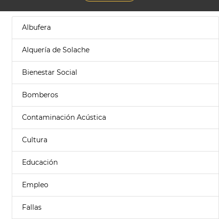
Albufera
Alquería de Solache
Bienestar Social
Bomberos
Contaminación Acústica
Cultura
Educación
Empleo
Fallas