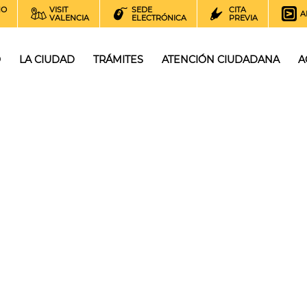
NO
VISIT
SEDE
CITA
A
VALENCIA
ELECTRÓNICA
PREVIA
O
LA CIUDAD
TRÁMITES
ATENCIÓN CIUDADANA
A