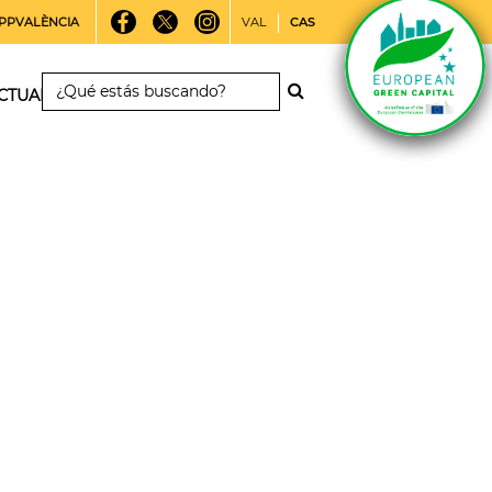
PPVALÈNCIA
VAL
CAS
CTUALIDAD