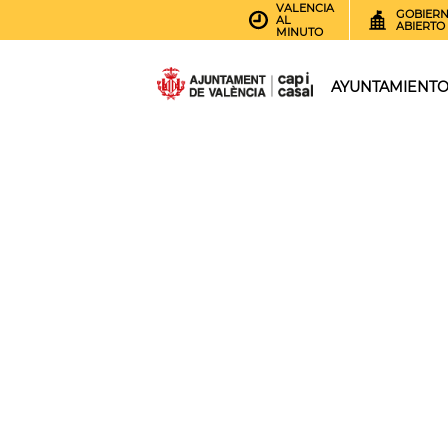
VALENCIA
GOBIER
AL
ABIERTO
MINUTO
AYUNTAMIENT