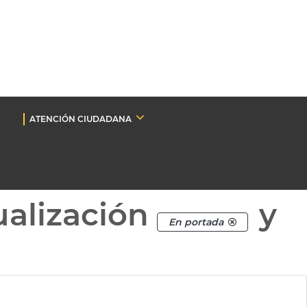
ATENCIÓN CIUDADANA
ualización
y
En portada