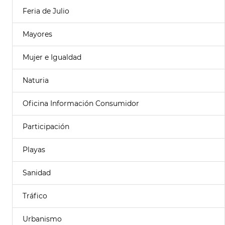
Feria de Julio
Mayores
Mujer e Igualdad
Naturia
Oficina Información Consumidor
Participación
Playas
Sanidad
Tráfico
Urbanismo