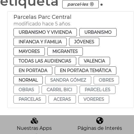
etiqueta
.
parcel·les
Parcelas Parc Central
modificado hace 5 años
URBANISMO Y VIVIENDA
URBANISMO
INFANCIA Y FAMILIA
JÓVENES
MAYORES
MIGRANTES
TODAS LAS AUDIENCIAS
VALENCIA
EN PORTADA
EN PORTADA TEMÁTICA
NORMAL
SANDRA GÓMEZ
OBRES
OBRAS
CARRIL BICI
PARCEL·LES
PARCELAS
ACERAS
VORERES
Nuestras Apps
Páginas de Interés