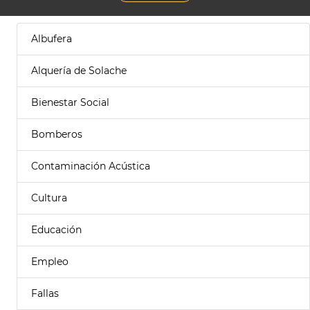
Albufera
Alquería de Solache
Bienestar Social
Bomberos
Contaminación Acústica
Cultura
Educación
Empleo
Fallas